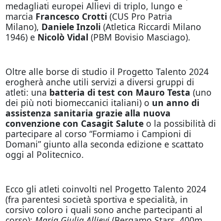
medagliati europei Allievi di triplo, lungo e
marcia
Francesco Crotti
(CUS Pro Patria
Milano),
Daniele Inzoli
(Atletica Riccardi Milano
1946) e
Nicolò Vidal
(PBM Bovisio Masciago).
Oltre alle borse di studio il Progetto Talento 2024
erogherà anche utili servizi a diversi gruppi di
atleti: una
batteria di test con Mauro Testa
(uno
dei più noti biomeccanici italiani) o
un anno di
assistenza sanitaria grazie alla nuova
convenzione con Casagit Salute
o la possibilità di
partecipare al corso “Formiamo i Campioni di
Domani” giunto alla seconda edizione e scattato
oggi al Politecnico.
Ecco gli atleti coinvolti nel Progetto Talento 2024
(fra parentesi società sportiva e specialità, in
corsivo coloro i quali sono anche partecipanti al
corso):
Maria Giulia Allievi
(Bergamo Stars, 400m