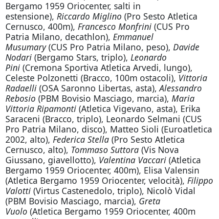
Bergamo 1959 Oriocenter, salti in
estensione),
Riccardo Miglino
(Pro Sesto Atletica
Cernusco, 400m),
Francesco Monfrini
(CUS Pro
Patria Milano, decathlon),
Emmanuel
Musumary
(CUS Pro Patria Milano, peso),
Davide
Nodari
(Bergamo Stars, triplo),
Leonardo
Pini
(Cremona Sportiva Atletica Arvedi, lungo),
Celeste Polzonetti (Bracco, 100m ostacoli),
Vittoria
Radaelli
(OSA Saronno Libertas, asta),
Alessandro
Rebosio
(PBM Bovisio Masciago, marcia),
Maria
Vittoria Ripamonti
(Atletica Vigevano, asta), Erika
Saraceni (Bracco, triplo), Leonardo Selmani (CUS
Pro Patria Milano, disco), Matteo Sioli (Euroatletica
2002, alto),
Federica Stella
(Pro Sesto Atletica
Cernusco, alto),
Tommaso Suttora
(Vis Nova
Giussano, giavellotto),
Valentina Vaccari
(Atletica
Bergamo 1959 Oriocenter, 400m), Elisa Valensin
(Atletica Bergamo 1959 Oriocenter, velocità),
Filippo
Valotti
(Virtus Castenedolo, triplo), Nicolò Vidal
(PBM Bovisio Masciago, marcia),
Greta
Vuolo
(Atletica Bergamo 1959 Oriocenter, 400m