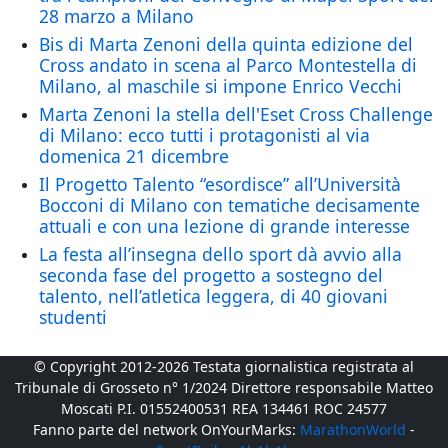
28 marzo a Milano
Bis di Marta Zenoni della quinta edizione del
Cross andato in scena al Parco Montestella di
Milano, al maschile si impone Enrico Vecchi
Marta Zenoni la stella dell'Eset Cross Challenge
di Milano: ecco tutti i protagonisti al via
domenica 21 dicembre
Il Progetto Talento “esordisce” all’Università
Bocconi di Milano con tematiche decisamente
attuali e con una lezione di grande interesse
La festa all’insegna dello sport dà avvio alla
seconda fase del progetto a sostegno del
talento, nell’atletica leggera, di 40 giovani
studenti
© Copyright 2012-2026 Testata giornalistica registrata al
Tribunale di Grosseto n° 1/2024 Direttore responsabile Matteo
Moscati P.I. 01552400531 REA 134461 ROC 24577
Fanno parte del network OnYourMarks:
MarathonWorld
-