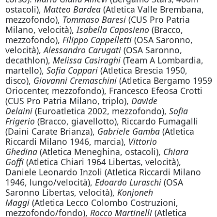
ostacoli),
Matteo Bardea
(Atletica Valle Brembana,
mezzofondo),
Tommaso Baresi
(CUS Pro Patria
Milano, velocità),
Isabella
Caposieno
(Bracco,
mezzofondo),
Filippo Cappelletti
(OSA Saronno,
velocità),
Alessandro Carugati
(OSA Saronno,
decathlon),
Melissa Casiraghi
(Team A Lombardia,
martello),
Sofia Coppari
(Atletica Brescia 1950,
disco),
Giovanni Cremaschini
(Atletica Bergamo 1959
Oriocenter, mezzofondo), Francesco Efeosa Crotti
(CUS Pro Patria Milano, triplo),
Davide
Delaini
(Euroatletica 2002, mezzofondo),
Sofia
Frigerio
(Bracco, giavellotto), Riccardo Fumagalli
(Daini Carate Brianza),
Gabriele Gamba
(Atletica
Riccardi Milano 1946, marcia),
Vittorio
Ghedina
(Atletica Meneghina, ostacoli),
Chiara
Goffi
(Atletica Chiari 1964 Libertas, velocità),
Daniele Leonardo Inzoli (Atletica Riccardi Milano
1946, lungo/velocità),
Edoardo Luraschi
(OSA
Saronno Libertas, velocità),
Konjoneh
Maggi
(Atletica Lecco Colombo Costruzioni,
mezzofondo/fondo),
Rocco Martinelli
(Atletica