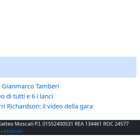
 per Gianmarco Tamberi
di tutti e 6 i lanci
ri Richardson: il video della gara
e Matteo Moscati P.I. 01552400531 REA 134461 ROC 24577
-
AhAhAh