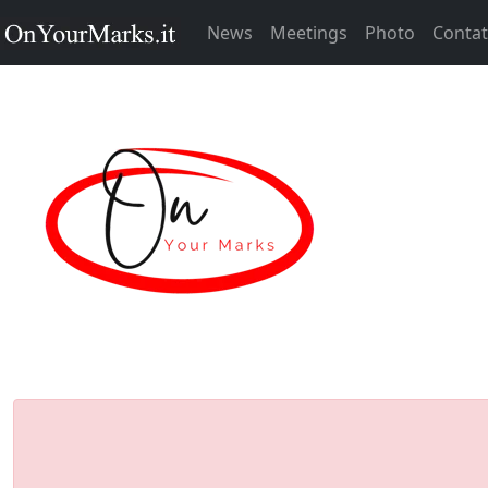
News
Meetings
Photo
Contat