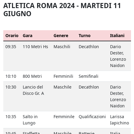
ATLETICA ROMA 2024 - MARTEDI 11
GIUGNO
Orario
Gara
Genere
Turno
Italiani
09:35
110 Metri Hs
Maschili
Decathlon
Dario
Dester,
Lorenzo
Naidon
10:10
800 Metri
Femminili
Semifinali
10:30
Lancio del
Maschile
Decathlon
Dario
Disco Gr. A
Dester,
Lorenzo
Naidon
10:35
Salto in
Femminile
Qualificazioni
Larissa
Lungo
Iapichino
10:45
Staffetta
Maschile
Batterie
Italia