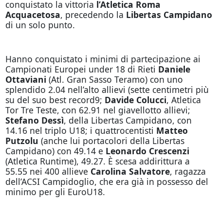
conquistato la vittoria
l’Atletica Roma
Acquacetosa
, precedendo la
Libertas Campidano
di un solo punto.
Hanno conquistato i minimi di partecipazione ai
Campionati Europei under 18 di Rieti
Daniele
Ottaviani
(Atl. Gran Sasso Teramo) con uno
splendido 2.04 nell’alto allievi (sette centimetri più
su del suo best record9;
Davide Colucci
, Atletica
Tor Tre Teste, con 62.91 nel giavellotto allievi;
Stefano Dessì
, della Libertas Campidano, con
14.16 nel triplo U18; i quattrocentisti
Matteo
Putzolu
(anche lui portacolori della Libertas
Campidano) con 49.14 e
Leonardo Crescenzi
(Atletica Runtime), 49.27. È scesa addirittura a
55.55 nei 400 allieve
Carolina Salvatore
, ragazza
dell’ACSI Campidoglio, che era già in possesso del
minimo per gli EuroU18.