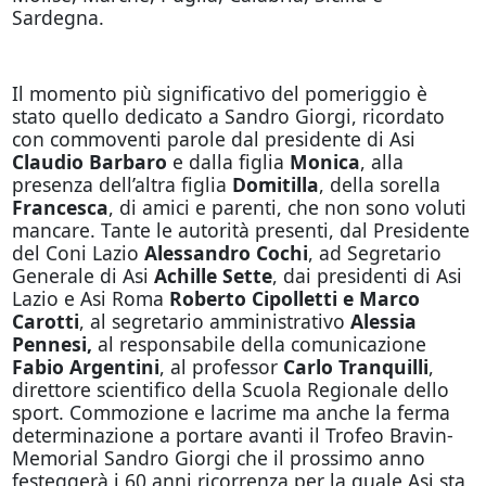
Sardegna.
Il momento più significativo del pomeriggio è
stato quello dedicato a Sandro Giorgi, ricordato
con commoventi parole dal presidente di Asi
Claudio Barbaro
e dalla figlia
Monica
, alla
presenza dell’altra figlia
Domitilla
, della sorella
Francesca
, di amici e parenti, che non sono voluti
mancare. Tante le autorità presenti, dal Presidente
del Coni Lazio
Alessandro Cochi
, ad Segretario
Generale di Asi
Achille Sette
, dai presidenti di Asi
Lazio e Asi Roma
Roberto Cipolletti
e Marco
Carotti
, al segretario amministrativo
Alessia
Pennesi,
al responsabile della comunicazione
Fabio Argentini
, al professor
Carlo Tranquilli
,
direttore scientifico della Scuola Regionale dello
sport. Commozione e lacrime ma anche la ferma
determinazione a portare avanti il Trofeo Bravin-
Memorial Sandro Giorgi che il prossimo anno
festeggerà i 60 anni ricorrenza per la quale Asi sta