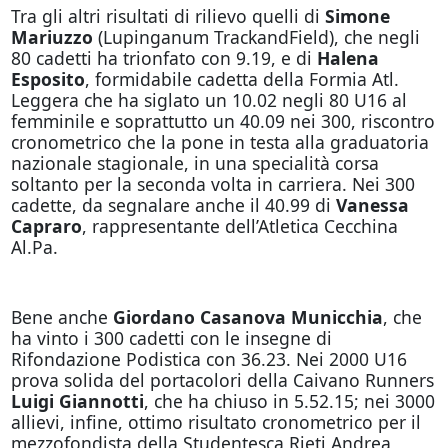
Tra gli altri risultati di rilievo quelli di
Simone
Mariuzzo
(Lupinganum TrackandField), che negli
80 cadetti ha trionfato con 9.19, e di
Halena
Esposito
, formidabile cadetta della Formia Atl.
Leggera che ha siglato un 10.02 negli 80 U16 al
femminile e soprattutto un 40.09 nei 300, riscontro
cronometrico che la pone in testa alla graduatoria
nazionale stagionale, in una specialità corsa
soltanto per la seconda volta in carriera. Nei 300
cadette, da segnalare anche il 40.99 di
Vanessa
Capraro
, rappresentante dell’Atletica Cecchina
Al.Pa.
Bene anche
Giordano Casanova Municchia
, che
ha vinto i 300 cadetti con le insegne di
Rifondazione Podistica con 36.23. Nei 2000 U16
prova solida del portacolori della Caivano Runners
Luigi Giannotti
, che ha chiuso in 5.52.15; nei 3000
allievi, infine, ottimo risultato cronometrico per il
mezzofondista della Studentesca Rieti Andrea