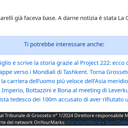
arelli già faceva base. A darne notizia è stata La 
Ti potrebbe interessare anche:
glio e scrive la storia grazie al Project 222: ecco
tappe verso i Mondiali di Tashkent. Torna Grosset
 la carriera dell’uomo più veloce dell’Asia meridi
, Imperio, Bottazzini e Bona al meeting di Leverk
ta tedesco dei 100m accusato di aver rifiutato 
a al Tribunale di Grosseto n° 1/2024 Direttore responsabil
rte del network OnYourMarks:
MarathonWorld
-
SportDaily