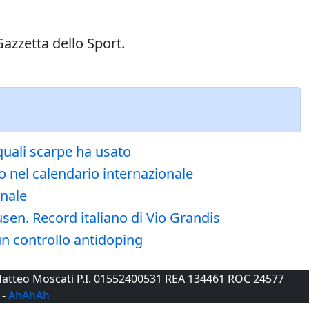
Gazzetta dello Sport.
 quali scarpe ha usato
o nel calendario internazionale
onale
usen. Record italiano di Vio Grandis
un controllo antidoping
e Matteo Moscati P.I. 01552400531 REA 134461 ROC 24577
-
AhAhAh