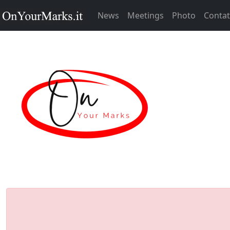
News
Meetings
Photo
Contat