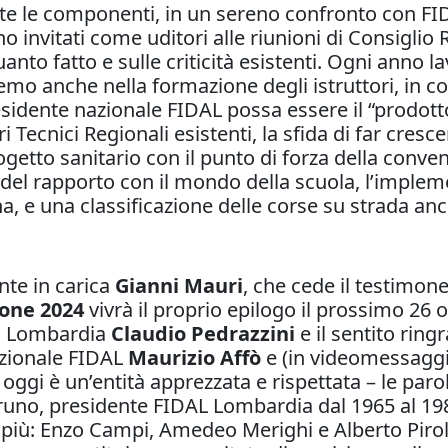
te le componenti, in un sereno confronto con FID
nno invitati come uditori alle riunioni di Consigl
anto fatto e sulle criticità esistenti. Ogni ann
mo anche nella formazione degli istruttori, in col
sidente nazionale FIDAL possa essere il “prodotto”
i Tecnici Regionali esistenti, la sfida di far cresc
rogetto sanitario con il punto di forza della conv
pi del rapporto con il mondo della scuola, l’impl
gna, e una classificazione delle corse su strada an
nte in carica
Gianni Mauri
, che cede il testimon
ione 2024
vivrà il proprio epilogo il prossimo 26 
NI Lombardia
Claudio Pedrazzini
e il sentito ring
azionale FIDAL
Maurizio Affò
e (in videomessagg
ggi è un’entità apprezzata e rispettata – le parol
 Bruno, presidente FIDAL Lombardia dal 1965 al 1
 più: Enzo Campi, Amedeo Merighi e Alberto Pirola