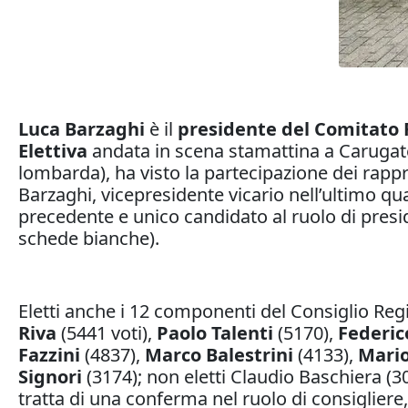
Luca Barzaghi
è il
presidente del Comitato
Elettiva
andata in scena stamattina a Carugate
lombarda), ha visto la partecipazione dei rappre
Barzaghi, vicepresidente vicario nell’ultimo qu
precedente e unico candidato al ruolo di presid
schede bianche).
Eletti anche i 12 componenti del Consiglio Reg
Riva
(5441 voti),
Paolo Talenti
(5170),
Federic
Fazzini
(4837),
Marco Balestrini
(4133),
Mario
Signori
(3174); non eletti Claudio Baschiera (30
tratta di una conferma nel ruolo di consigliere