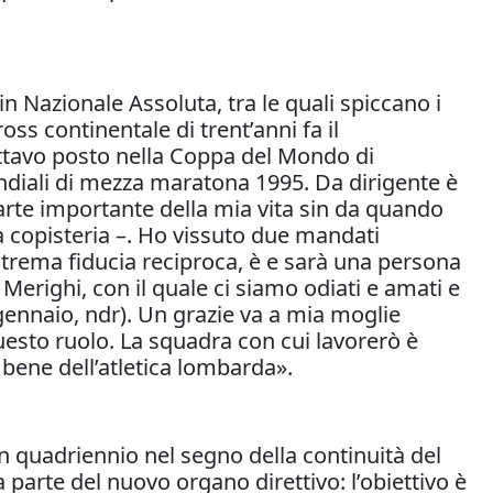
 Nazionale Assoluta, tra le quali spiccano i
ss continentale di trent’anni fa il
ottavo posto nella Coppa del Mondo di
ndiali di mezza maratona 1995. Da dirigente è
parte importante della mia vita sin da quando
na copisteria –. Ho vissuto due mandati
strema fiducia reciproca, è e sarà una persona
righi, con il quale ci siamo odiati e amati e
gennaio, ndr). Un grazie va a mia moglie
esto ruolo. La squadra con cui lavorerò è
 bene dell’atletica lombarda».
n quadriennio nel segno della continuità del
a parte del nuovo organo direttivo: l’obiettivo è