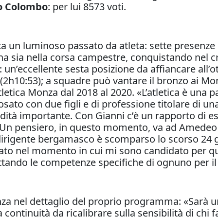
o Colombo
: per lui 8573 voti.
a un luminoso passato da atleta: sette presenze in
a sia nella corsa campestre, conquistando nel cro
 un’eccellente sesta posizione da affiancare all’
(2h10:53); a squadre può vantare il bronzo ai Mo
letica Monza dal 2018 al 2020. «L’atletica è una 
osato con due figli e di professione titolare di u
dità importante. Con Gianni c’è un rapporto di e
. Un pensiero, in questo momento, va ad Amedeo Me
l dirigente bergamasco è scomparso lo scorso 24 
tato nel momento in cui mi sono candidato per qu
fruttando le competenze specifiche di ognuno per il
nza nel dettaglio del proprio programma: «Sarà u
ontinuità da ricalibrare sulla sensibilità di chi f