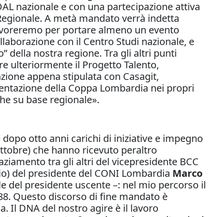
AL nazionale e con una partecipazione attiva
io Regionale. A metà mandato verrà indetta
o lavoreremo per portare almeno un evento
laborazione con il Centro Studi nazionale, e
 della nostra regione. Tra gli altri punti
ere ulteriormente il Progetto Talento,
enzione appena stipulata con Casagit,
ementazione della Coppa Lombardia nei propri
che su base regionale».
e dopo otto anni carichi di iniziative e impegno
ottobre) che hanno ricevuto peraltro
raziamento tra gli altri del vicepresidente BCC
io) del presidente del CONI Lombardia
Marco
e del presidente uscente –: nel mio percorso il
988. Questo discorso di fine mandato è
. Il DNA del nostro agire è il lavoro