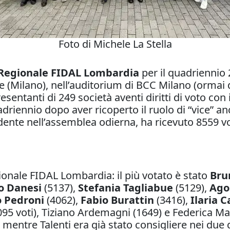
Foto di Michele La Stella
 Regionale FIDAL Lombardia
per il quadriennio 
 (Milano), nell’auditorium di BCC Milano (ormai d
sentanti di 249 società aventi diritti di voto con 
adriennio dopo aver ricoperto il ruolo di “vice” 
ente nell’assemblea odierna, ha ricevuto 8559 voti
ionale FIDAL Lombardia: il più votato è stato
Bru
o Danesi
(5137),
Stefania Tagliabue
(5129),
Ago
 Pedroni
(4062),
Fabio Burattin
(3416),
Ilaria C
95 voti), Tiziano Ardemagni (1649) e Federica Magg
, mentre Talenti era già stato consigliere nei du