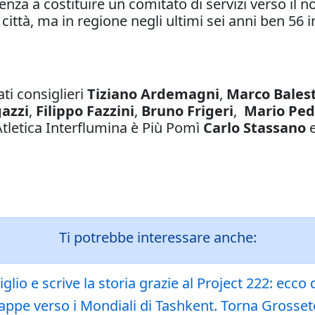
denza a costituire un comitato di servizi verso il
 città, ma in regione negli ultimi sei anni ben 56 i
ti consiglieri
Tiziano Ardemagni
,
Marco Balest
gazzi
,
Filippo Fazzini
,
Bruno Frigeri
,
Mario Ped
’Atletica Interflumina è Più Pomì
Carlo Stassano
e
Ti potrebbe interessare anche:
glio e scrive la storia grazie al Project 222: ecco
tappe verso i Mondiali di Tashkent. Torna Grosset