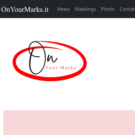
News
Meetings
Photo
Contat