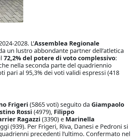
2024-2028. L’
Assemblea Regionale
a un lustro abbondante partner dell’atletica
il
72,2% del potere di voto complessivo
:
anche nella seconda parte del quadriennio
 pari al 95,3% dei voti validi espressi (418
no Frigeri
(5865 voti) seguito da
Giampaolo
stino Rossi
(4979),
Filippo
arrier Ragazzi
(3390) e
Marinella
i (939). Per Frigeri, Riva, Danesi e Pedroni si
e quadrienni precedenti l’ultimo. Confermato nel