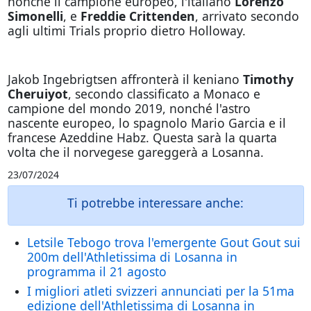
nonché il campione europeo, l'italiano
Lorenzo
Simonelli
, e
Freddie Crittenden
, arrivato secondo
agli ultimi Trials proprio dietro Holloway.
Jakob Ingebrigtsen affronterà il keniano
Timothy
Cheruiyot
, secondo classificato a Monaco e
campione del mondo 2019, nonché l'astro
nascente europeo, lo spagnolo Mario Garcia e il
francese Azeddine Habz. Questa sarà la quarta
volta che il norvegese gareggerà a Losanna.
23/07/2024
Ti potrebbe interessare anche:
Letsile Tebogo trova l'emergente Gout Gout sui
200m dell'Athletissima di Losanna in
programma il 21 agosto
I migliori atleti svizzeri annunciati per la 51ma
edizione dell'Athletissima di Losanna in