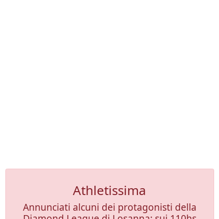
Athletissima
Annunciati alcuni dei protagonisti della
Diamond League di Losanna: sui 110hs