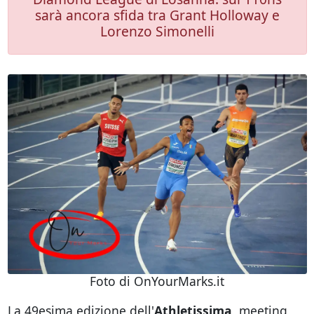
sarà ancora sfida tra Grant Holloway e
Lorenzo Simonelli
Foto di OnYourMarks.it
La 49esima edizione dell'
Athletissima
, meeting