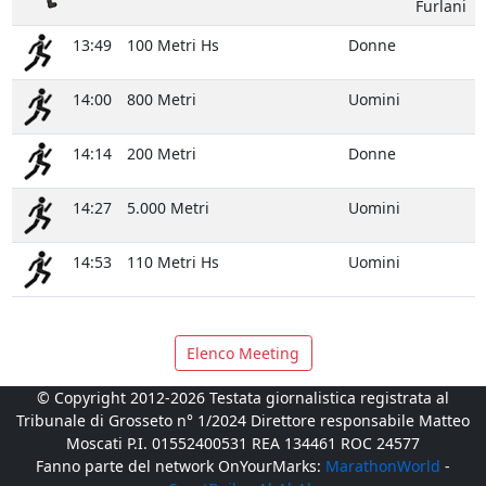
Furlani
13:49
100 Metri Hs
Donne
14:00
800 Metri
Uomini
14:14
200 Metri
Donne
14:27
5.000 Metri
Uomini
14:53
110 Metri Hs
Uomini
Elenco Meeting
© Copyright 2012-2026 Testata giornalistica registrata al
Tribunale di Grosseto n° 1/2024 Direttore responsabile Matteo
Moscati P.I. 01552400531 REA 134461 ROC 24577
Fanno parte del network OnYourMarks:
MarathonWorld
-