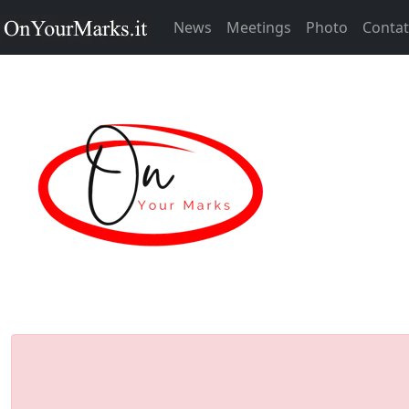
News
Meetings
Photo
Contat