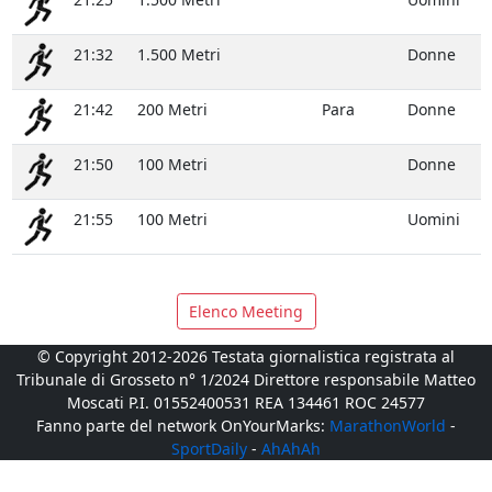
21:32
1.500 Metri
Donne
21:42
200 Metri
Para
Donne
21:50
100 Metri
Donne
21:55
100 Metri
Uomini
Elenco Meeting
© Copyright 2012-2026 Testata giornalistica registrata al
Tribunale di Grosseto n° 1/2024 Direttore responsabile Matteo
Moscati P.I. 01552400531 REA 134461 ROC 24577
Fanno parte del network OnYourMarks:
MarathonWorld
-
SportDaily
-
AhAhAh