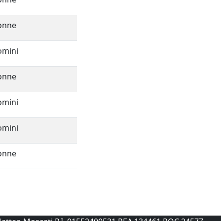
onne
omini
onne
omini
omini
onne