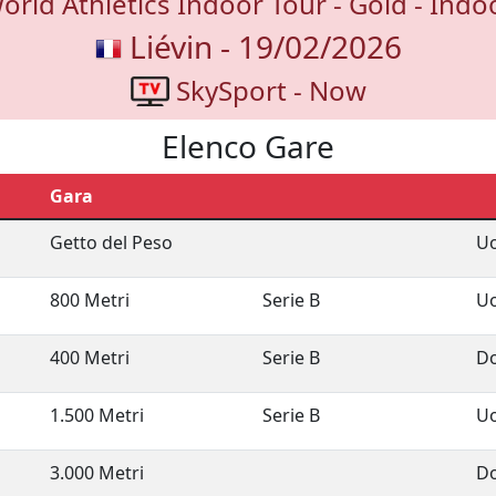
orld Athletics Indoor Tour - Gold - Indo
Liévin - 19/02/2026
SkySport - Now
Elenco Gare
Gara
Getto del Peso
U
800 Metri
Serie B
U
400 Metri
Serie B
D
1.500 Metri
Serie B
U
3.000 Metri
D