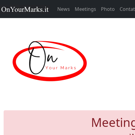
News
Meetings
Photo
Contat
Meeting