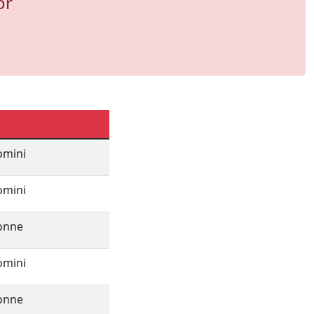
or
omini
omini
onne
omini
onne