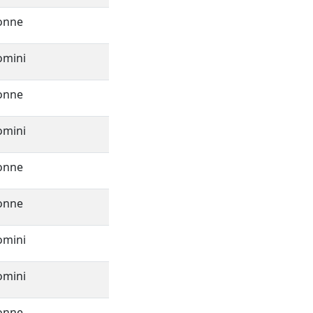
onne
omini
onne
omini
onne
onne
omini
omini
onne